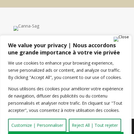
Contact details
We value your privacy | Nous accordons
une grande importance à votre vie privée
74 Chemin Saint-Étienne
We use cookies to enhance your browsing experience,
Petit-Saguenay, Qc, G0V 1N0
serve personalized ads or content, and analyze our traffic.
By clicking "Accept All", you consent to our use of cookies.

+1 418 690-9930
Nous utilisons des cookies pour améliorer votre expérience
de navigation, diffuser des publicités ou du contenu
Send us an email

personnalisés et analyser notre trafic. En cliquant sur "Tout
accepter", vous consentez à notre utilisation des cookies.
Customize | Personnaliser
Reject All | Tout rejeter